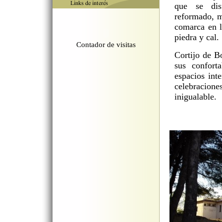
que se disf
reformado, ma
comarca en l
piedra y cal.
Contador de visitas
Cortijo de Bo
sus confort
espacios inte
celebracio
inigualable.